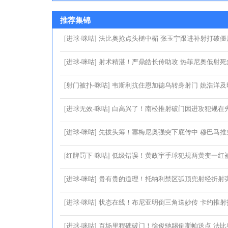
推荐集锦
[进球-咪咕] 法比奥抢点头槌中楣 张玉宁跟进补射打破僵
[进球-咪咕] 射术精湛！严鼎皓长传助攻 热菲尼奥低射
[射门被扑-咪咕] 韦斯利抗住恩加德乌转身射门 姚浩洋
[进球无效-咪咕] 白高兴了！南松推射破门因进攻犯规在
[进球-咪咕] 先拔头筹！塞梅尼奥强突下底传中 穆巴马
[红牌罚下-咪咕] 低级错误！黄政宇手球犯规两黄变一红
[进球-咪咕] 贵有贵的道理！托纳利禁区弧顶兜射经折射
[进球-咪咕] 状态在线！布尼亚明倒三角送妙传 卡约推
[进球-咪咕] 百场里程碑破门！徐俊驰踢倒斯帕送点 法