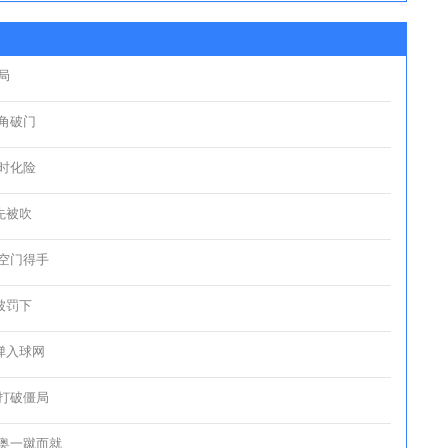
局
死角破门
及时化险
先被吹
推空门得手
被罚下
弹入球网
射打破僵局
比奥一蹴而就