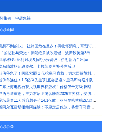
杯集锦
中超集锦
足球新闻
意想不到的1-1，让韩国危在旦夕！再收坏消息，可预订机票回国了
1-1的悲壮与荣光：伊朗绝杀被吹遗憾，波斯铁骑第3待命，埃及出线
世界杯G组比利时埃及同积5分晋级，伊朗新西兰出局
皇马瞄准格瓦迪奥尔、卡拉菲奥里补强左后卫
老佛爷急了！阿隆索砸 1 亿挖皇马真核，切尔西截胡利物浦阿森纳
老佛爷连任！1.5亿“X先生”到底会是谁？皇马即将迎来队史最高身价球
广东上海电视台获央视世界杯版权！价格仅千万级 网络平台却花了16亿
巴西再遭重创，主力右后卫确认缺席2026世界杯，安切洛蒂作出回应
足坛最贵11人阵容总身价14.1亿欧，亚马尔哈兰德2亿欧领衔
曝阿尔瓦雷斯拒绝阿森纳：不愿定居伦敦，将留守马竞冲刺世界杯
足球录像