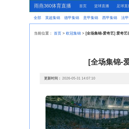
雨燕360体育直播
首页
篮球直播
足球直
全部
英超集锦
德甲集锦
意甲集锦
西甲集锦
法甲
当前位置：
首页
>
欧冠集锦
>
[全场集锦-爱奇艺] 爱奇艺
[全场集锦-
更新时间：
2026-05-31 14:07:10