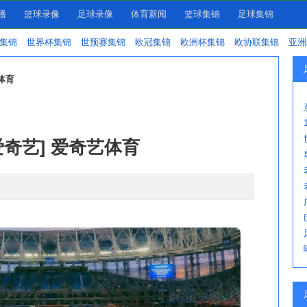
播
篮球录像
足球录像
体育新闻
篮球集锦
足球集锦
集锦
世界杯集锦
世预赛集锦
欧冠集锦
欧洲杯集锦
欧协联集锦
亚洲
体育
爱奇艺] 爱奇艺体育