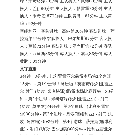
球：米考塔泽20分钟 主队换人：佩佩60分钟 主队
换人：盖伊60分钟 主队换人：帕雷霍70分钟 主队
换人：米考塔泽70分钟 主队黄牌：81分钟 主队黄
牌：92分钟
塞维利亚：客队进球：高纳第36分钟 客队进球：萨
拉斯第47分钟 客队换人：巴尔加斯67分钟 客队换
人：莫帕71分钟 客队进球：亚当斯第72分钟 客队
换人：亚当斯86分钟 客队换人：索乌86分钟 客队
黄牌：93分钟
文字直播
3分钟 - 3分钟，比利亚雷亚尔获得本场第1个角球
13分钟 - 第1个进球！球进啦！莫雷诺(比利亚雷亚
尔 射门 (助攻: 米考塔泽))取得本场比赛领先！20分
钟 - 第2个进球 - 米考塔泽(比利亚雷亚尔) - 射门
(助攻: 莫里罗)24分钟 - 第2个角球 - (比利亚雷亚
尔)36分钟 - 第3个进球 - 奥索(塞维利亚) - 射门 (助
攻: 阿古梅)45+2分钟 - 第4个进球 - 萨拉斯(塞维利
亚) - 射门 (助攻: 巴尔加斯)60分钟 - 比利亚雷亚尔