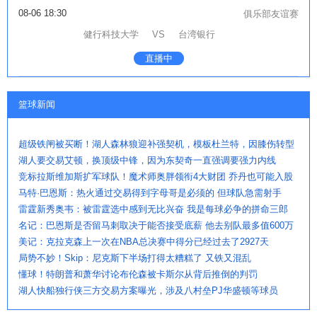
08-06 18:30
俱乐部友谊赛
健行科技大学
VS
台湾银行
直播中
篮球新闻
超级铁闸被买断！湖人森林狼迎补强契机，模板杜兰特，因膝伤转型
湖人要交易艾顿，换顶级中锋，因为东契奇一直强调要强力内线
竞标拉斯维加斯扩军球队！魔术师奥胖领衔4大财团 乔丹也可能入股
马特·巴恩斯：热火通过交易得到字母哥是必须的 但球队急需射手
雷霆新秀奥韦：被雷霆选中感到无比兴奋 我是每球必争的拼命三郎
名记：巴恩斯是否留马刺取决于能否接受底薪 他去别队最多值600万
美记：克拉克森上一次在NBA总决赛中得分已经过去了2927天
局势不妙！Skip：尼克斯下半场打得太糟糕了 又铁又混乱
懂球！特朗普和萧华讨论布伦森被卡斯尔从背后推倒的判罚
湖人快船独行侠三方交易方案曝光，涉及八村垒PJ华盛顿等球员