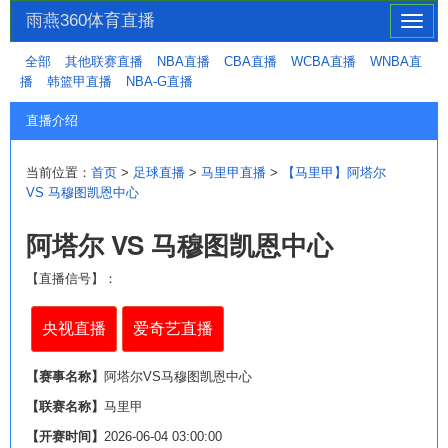
雨燕360体育直播
切
换
全部
其他联赛直播
NBA直播
CBA直播
WCBA直播
WNBA直
导
播
韩篮甲直播
NBA-G直播
航
直播介绍
当前位置：
首页
>
足球直播
>
马里甲直播
>
【马里甲】阿塔尔
VS 马穆图凯恩中心
阿塔尔 VS 马穆图凯恩中心
【直播信号】：
央视直播
爱奇艺直播
【赛事名称】
阿塔尔VS马穆图凯恩中心
【联赛名称】
马里甲
【开赛时间】
2026-06-04 03:00:00