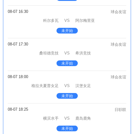
08-07 16:30
球会友谊
科尔多瓦
VS
阿尔梅里亚
未开始
08-07 17:30
球会友谊
桑坦德竞技
VS
希洪竞技
未开始
08-07 18:00
球会友谊
格拉夫夏普女足
VS
汉堡女足
未开始
08-07 18:25
日职联
横滨水手
VS
鹿岛鹿角
未开始