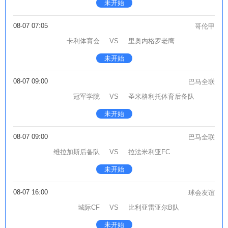
未开始
08-07 07:05
哥伦甲
卡利体育会
VS
里奥内格罗老鹰
未开始
08-07 09:00
巴马全联
冠军学院
VS
圣米格利托体育后备队
未开始
08-07 09:00
巴马全联
维拉加斯后备队
VS
拉法米利亚FC
未开始
08-07 16:00
球会友谊
城际CF
VS
比利亚雷亚尔B队
未开始