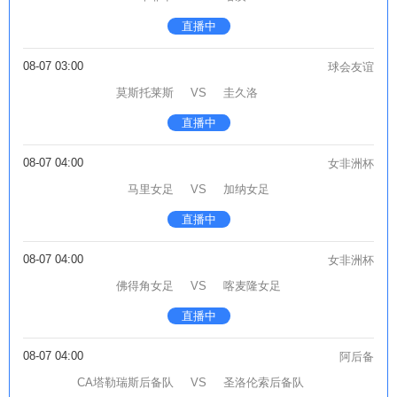
直播中
08-07 03:00
球会友谊
莫斯托莱斯
VS
圭久洛
直播中
08-07 04:00
女非洲杯
马里女足
VS
加纳女足
直播中
08-07 04:00
女非洲杯
佛得角女足
VS
喀麦隆女足
直播中
08-07 04:00
阿后备
CA塔勒瑞斯后备队
VS
圣洛伦索后备队