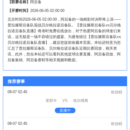
【联赛名称】
阿后备
【开赛时间】
2026-06-05 02:00:00
北京时间2026-06-05 02:00:00，阿后备的一场精彩对决即将上演——
普拉滕斯后备队迎战贝尔格拉诺后备队。【普拉滕斯后备队vs贝尔格
拉诺后备队直播】将准时免费在线放出，对于热爱阿后备的球迷们来
说，这无疑是一场不容错过的盛宴。为避免错过【普拉滕斯后备队vs
贝尔格拉诺后备队直播】，建议您提前收藏本页面。本站还特意为您
汇总了普拉滕斯后备队、贝尔格拉诺后备队近期比赛回放，相关资
讯，此外，您在本站还可以看到其他篮球比赛直播、阿后备回放、阿
后备集锦、阿后备赛程等相关视频和数据。
推荐赛事
08-07 02:45
欧协联
里耶卡
VS
埃尔维斯
直播中
08-07 02:45
欧协联