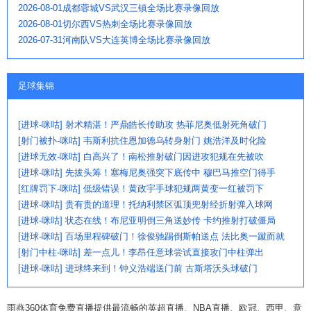
2026-08-01成都蓉城VS武汉三镇全场比赛录像回放
2026-08-01切尔西VS热刺全场比赛录像回放
2026-07-31河南队VS大连英博全场比赛录像回放
足球集锦
[进球-咪咕] 射术精湛！严鼎皓长传助攻 热菲尼奥低射死角破门
[射门被扑-咪咕] 韦斯利抗住恩加德乌转身射门 姚浩洋及时化险
[进球无效-咪咕] 白高兴了！南松推射破门因进攻犯规在先被吹
[进球-咪咕] 先拔头筹！塞梅尼奥强突下底传中 穆巴马推空门得手
[红牌罚下-咪咕] 低级错误！黄政宇手球犯规两黄变一红被罚下
[进球-咪咕] 贵有贵的道理！托纳利禁区弧顶兜射经折射弹入球网
[进球-咪咕] 状态在线！布尼亚明倒三角送妙传 卡约推射打破僵局
[进球-咪咕] 百场里程碑破门！徐俊驰踢倒斯帕送点 法比奥一蹴而就
[射门中柱-咪咕] 差一点儿！李昂任意球尝试直接攻门中柱弹出
[进球-咪咕] 进球终来到！钟义浩端送门前 古斯塔沃头球破门
雨燕360体育免费直播提供最流畅的英超直播、NBA直播、欧冠、西甲、意