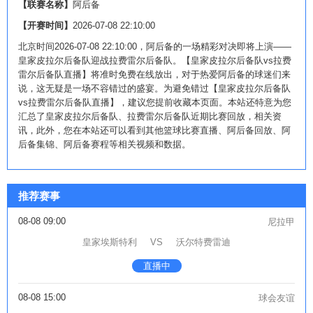
【联赛名称】
阿后备
【开赛时间】
2026-07-08 22:10:00
北京时间2026-07-08 22:10:00，阿后备的一场精彩对决即将上演——
皇家皮拉尔后备队迎战拉费雷尔后备队。【皇家皮拉尔后备队vs拉费
雷尔后备队直播】将准时免费在线放出，对于热爱阿后备的球迷们来
说，这无疑是一场不容错过的盛宴。为避免错过【皇家皮拉尔后备队
vs拉费雷尔后备队直播】，建议您提前收藏本页面。本站还特意为您
汇总了皇家皮拉尔后备队、拉费雷尔后备队近期比赛回放，相关资
讯，此外，您在本站还可以看到其他篮球比赛直播、阿后备回放、阿
后备集锦、阿后备赛程等相关视频和数据。
推荐赛事
08-08 09:00
尼拉甲
皇家埃斯特利
VS
沃尔特费雷迪
直播中
08-08 15:00
球会友谊