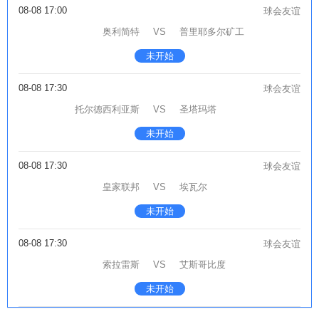
08-08 17:00
球会友谊
奥利简特
VS
普里耶多尔矿工
未开始
08-08 17:30
球会友谊
托尔德西利亚斯
VS
圣塔玛塔
未开始
08-08 17:30
球会友谊
皇家联邦
VS
埃瓦尔
未开始
08-08 17:30
球会友谊
索拉雷斯
VS
艾斯哥比度
未开始