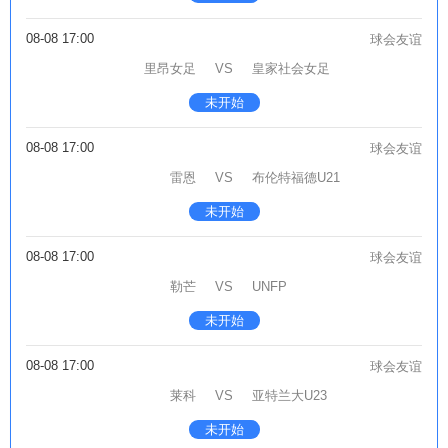
08-08 17:00
球会友谊
里昂女足
VS
皇家社会女足
未开始
08-08 17:00
球会友谊
雷恩
VS
布伦特福德U21
未开始
08-08 17:00
球会友谊
勒芒
VS
UNFP
未开始
08-08 17:00
球会友谊
莱科
VS
亚特兰大U23
未开始