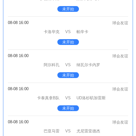
未开始
08-08 16:00
球会友谊
卡洛华克
VS
帕辛卡
未开始
08-08 16:00
球会友谊
阿尔科孔
VS
纳瓦尔卡内罗
未开始
08-08 16:00
球会友谊
卡泰真拿B队
VS
UD洛杉矶加雷斯
未开始
08-08 16:00
球会友谊
巴亚马雷
VS
尤尼雷亚德杰