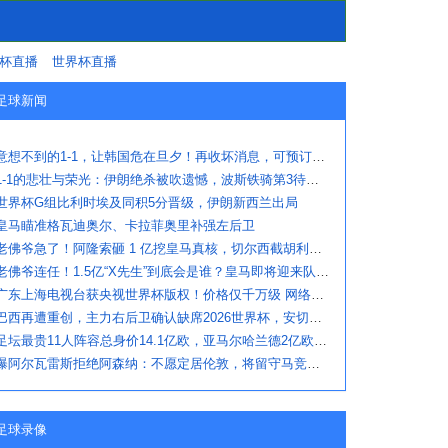
杯直播
世界杯直播
足球新闻
意想不到的1-1，让韩国危在旦夕！再收坏消息，可预订机票回国了
1-1的悲壮与荣光：伊朗绝杀被吹遗憾，波斯铁骑第3待命，埃及出线
世界杯G组比利时埃及同积5分晋级，伊朗新西兰出局
皇马瞄准格瓦迪奥尔、卡拉菲奥里补强左后卫
老佛爷急了！阿隆索砸 1 亿挖皇马真核，切尔西截胡利物浦阿森纳
老佛爷连任！1.5亿“X先生”到底会是谁？皇马即将迎来队史最高身价球
广东上海电视台获央视世界杯版权！价格仅千万级 网络平台却花了16亿
巴西再遭重创，主力右后卫确认缺席2026世界杯，安切洛蒂作出回应
足坛最贵11人阵容总身价14.1亿欧，亚马尔哈兰德2亿欧领衔
曝阿尔瓦雷斯拒绝阿森纳：不愿定居伦敦，将留守马竞冲刺世界杯
足球录像