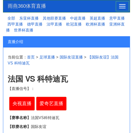
雨燕360体育直播
切
换
全部
东亚杯直播
其他联赛直播
中超直播
英超直播
意甲直播
导
西甲直播
德甲直播
法甲直播
欧冠直播
欧洲杯直播
亚洲杯直
航
播
世界杯直播
直播介绍
当前位置：
首页
>
足球直播
>
国际友谊直播
>
【国际友谊】法国
VS 科特迪瓦
法国 VS 科特迪瓦
【直播信号】：
央视直播
爱奇艺直播
【赛事名称】
法国VS科特迪瓦
【联赛名称】
国际友谊