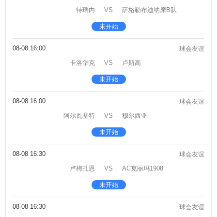
特瑞内
VS
萨格勒布迪纳摩B队
未开始
08-08 16:00
球会友谊
卡洛华克
VS
卢斯高
未开始
08-08 16:00
球会友谊
阿尔瓦塞特
VS
穆尔西亚
未开始
08-08 16:30
球会友谊
卢梅扎恩
VS
AC克丽玛1908
未开始
08-08 16:30
球会友谊