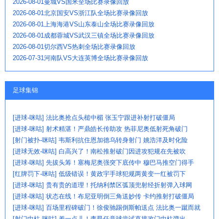
2026-08-01曼城VS国米全场比赛录像回放
2026-08-01北京国安VS浙江队全场比赛录像回放
2026-08-01上海海港VS山东泰山全场比赛录像回放
2026-08-01成都蓉城VS武汉三镇全场比赛录像回放
2026-08-01切尔西VS热刺全场比赛录像回放
2026-07-31河南队VS大连英博全场比赛录像回放
足球集锦
[进球-咪咕] 法比奥抢点头槌中楣 张玉宁跟进补射打破僵局
[进球-咪咕] 射术精湛！严鼎皓长传助攻 热菲尼奥低射死角破门
[射门被扑-咪咕] 韦斯利抗住恩加德乌转身射门 姚浩洋及时化险
[进球无效-咪咕] 白高兴了！南松推射破门因进攻犯规在先被吹
[进球-咪咕] 先拔头筹！塞梅尼奥强突下底传中 穆巴马推空门得手
[红牌罚下-咪咕] 低级错误！黄政宇手球犯规两黄变一红被罚下
[进球-咪咕] 贵有贵的道理！托纳利禁区弧顶兜射经折射弹入球网
[进球-咪咕] 状态在线！布尼亚明倒三角送妙传 卡约推射打破僵局
[进球-咪咕] 百场里程碑破门！徐俊驰踢倒斯帕送点 法比奥一蹴而就
[射门中柱-咪咕] 差一点儿！李昂任意球尝试直接攻门中柱弹出