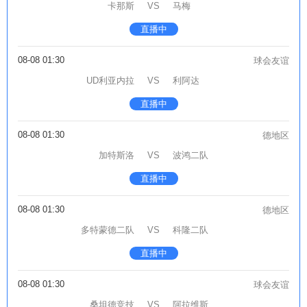
卡那斯
VS
马梅
直播中
08-08 01:30
球会友谊
UD利亚内拉
VS
利阿达
直播中
08-08 01:30
德地区
加特斯洛
VS
波鸿二队
直播中
08-08 01:30
德地区
多特蒙德二队
VS
科隆二队
直播中
08-08 01:30
球会友谊
桑坦德竞技
VS
阿拉维斯