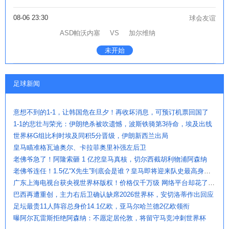
08-06 23:30
球会友谊
ASD帕沃内塞
VS
加尔维纳
未开始
足球新闻
意想不到的1-1，让韩国危在旦夕！再收坏消息，可预订机票回国了
1-1的悲壮与荣光：伊朗绝杀被吹遗憾，波斯铁骑第3待命，埃及出线
世界杯G组比利时埃及同积5分晋级，伊朗新西兰出局
皇马瞄准格瓦迪奥尔、卡拉菲奥里补强左后卫
老佛爷急了！阿隆索砸 1 亿挖皇马真核，切尔西截胡利物浦阿森纳
老佛爷连任！1.5亿“X先生”到底会是谁？皇马即将迎来队史最高身价球
广东上海电视台获央视世界杯版权！价格仅千万级 网络平台却花了16亿
巴西再遭重创，主力右后卫确认缺席2026世界杯，安切洛蒂作出回应
足坛最贵11人阵容总身价14.1亿欧，亚马尔哈兰德2亿欧领衔
曝阿尔瓦雷斯拒绝阿森纳：不愿定居伦敦，将留守马竞冲刺世界杯