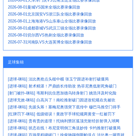
2026-08-01天津津门虎VS云南玉昆全场比赛录像回放
2026-08-01曼城VS国米全场比赛录像回放
2026-08-01北京国安VS浙江队全场比赛录像回放
2026-08-01上海海港VS山东泰山全场比赛录像回放
2026-08-01成都蓉城VS武汉三镇全场比赛录像回放
2026-08-01切尔西VS热刺全场比赛录像回放
2026-07-31河南队VS大连英博全场比赛录像回放
足球集锦
[进球-咪咕] 法比奥抢点头槌中楣 张玉宁跟进补射打破僵局
[进球-咪咕] 射术精湛！严鼎皓长传助攻 热菲尼奥低射死角破门
[射门被扑-咪咕] 韦斯利抗住恩加德乌转身射门 姚浩洋及时化险
[进球无效-咪咕] 白高兴了！南松推射破门因进攻犯规在先被吹
[进球-咪咕] 先拔头筹！塞梅尼奥强突下底传中 穆巴马推空门得手
[红牌罚下-咪咕] 低级错误！黄政宇手球犯规两黄变一红被罚下
[进球-咪咕] 贵有贵的道理！托纳利禁区弧顶兜射经折射弹入球网
[进球-咪咕] 状态在线！布尼亚明倒三角送妙传 卡约推射打破僵局
[进球-咪咕] 百场里程碑破门！徐俊驰踢倒斯帕送点 法比奥一蹴而就