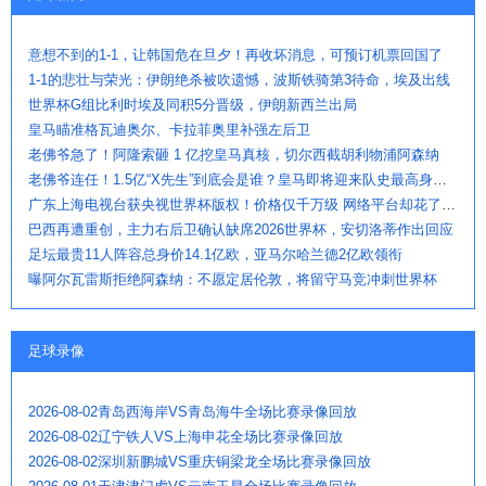
意想不到的1-1，让韩国危在旦夕！再收坏消息，可预订机票回国了
1-1的悲壮与荣光：伊朗绝杀被吹遗憾，波斯铁骑第3待命，埃及出线
世界杯G组比利时埃及同积5分晋级，伊朗新西兰出局
皇马瞄准格瓦迪奥尔、卡拉菲奥里补强左后卫
老佛爷急了！阿隆索砸 1 亿挖皇马真核，切尔西截胡利物浦阿森纳
老佛爷连任！1.5亿“X先生”到底会是谁？皇马即将迎来队史最高身价球
广东上海电视台获央视世界杯版权！价格仅千万级 网络平台却花了16亿
巴西再遭重创，主力右后卫确认缺席2026世界杯，安切洛蒂作出回应
足坛最贵11人阵容总身价14.1亿欧，亚马尔哈兰德2亿欧领衔
曝阿尔瓦雷斯拒绝阿森纳：不愿定居伦敦，将留守马竞冲刺世界杯
足球录像
2026-08-02青岛西海岸VS青岛海牛全场比赛录像回放
2026-08-02辽宁铁人VS上海申花全场比赛录像回放
2026-08-02深圳新鹏城VS重庆铜梁龙全场比赛录像回放