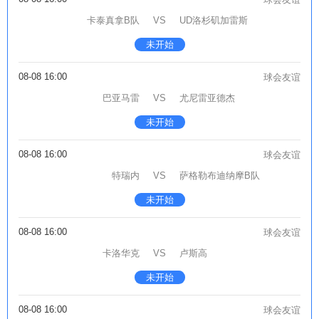
卡泰真拿B队
VS
UD洛杉矶加雷斯
未开始
08-08 16:00
球会友谊
巴亚马雷
VS
尤尼雷亚德杰
未开始
08-08 16:00
球会友谊
特瑞内
VS
萨格勒布迪纳摩B队
未开始
08-08 16:00
球会友谊
卡洛华克
VS
卢斯高
未开始
08-08 16:00
球会友谊