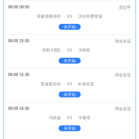
08-08 09:00
尼拉甲
皇家埃斯特利
VS
沃尔特费雷迪
未开始
08-08 15:00
球会友谊
韦斯卡B队
VS
卡阿特
未开始
08-08 15:30
球会友谊
雷迪塞瓦特
VS
杜布拉瓦
未开始
08-08 16:00
球会友谊
乌特波
VS
卡塞塔
未开始