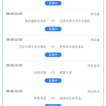
直播中
08-08 02:00
阿后备
普拉滕斯后备队
VS
拉普拉塔大学生后备队
直播中
08-08 02:00
阿后备
巴拉卡斯中央后备队
VS
萨斯菲尔德后备队
直播中
08-08 02:00
球会友谊
波图尼斯
VS
桑鲁玖诺
直播中
08-08 02:00
球会友谊
科鲁尼亚
VS
塞维利亚体育会