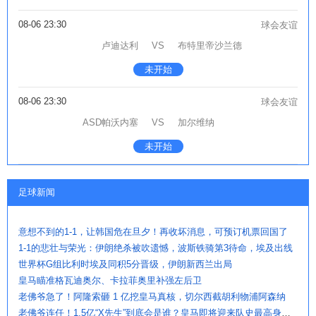
08-06 23:30
球会友谊
卢迪达利
VS
布特里帝沙兰德
未开始
08-06 23:30
球会友谊
ASD帕沃内塞
VS
加尔维纳
未开始
足球新闻
意想不到的1-1，让韩国危在旦夕！再收坏消息，可预订机票回国了
1-1的悲壮与荣光：伊朗绝杀被吹遗憾，波斯铁骑第3待命，埃及出线
世界杯G组比利时埃及同积5分晋级，伊朗新西兰出局
皇马瞄准格瓦迪奥尔、卡拉菲奥里补强左后卫
老佛爷急了！阿隆索砸 1 亿挖皇马真核，切尔西截胡利物浦阿森纳
老佛爷连任！1.5亿“X先生”到底会是谁？皇马即将迎来队史最高身价球