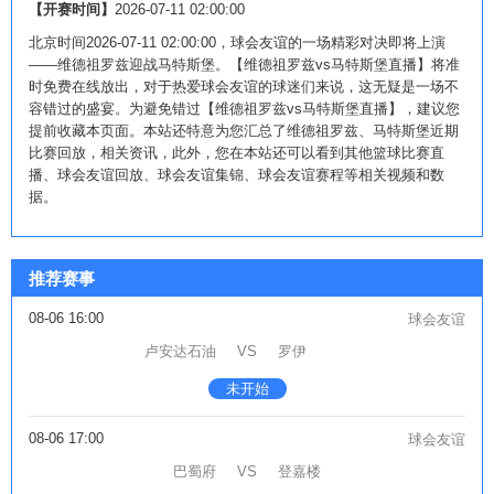
【开赛时间】
2026-07-11 02:00:00
北京时间2026-07-11 02:00:00，球会友谊的一场精彩对决即将上演
——维德祖罗兹迎战马特斯堡。【维德祖罗兹vs马特斯堡直播】将准
时免费在线放出，对于热爱球会友谊的球迷们来说，这无疑是一场不
容错过的盛宴。为避免错过【维德祖罗兹vs马特斯堡直播】，建议您
提前收藏本页面。本站还特意为您汇总了维德祖罗兹、马特斯堡近期
比赛回放，相关资讯，此外，您在本站还可以看到其他篮球比赛直
播、球会友谊回放、球会友谊集锦、球会友谊赛程等相关视频和数
据。
推荐赛事
08-06 16:00
球会友谊
卢安达石油
VS
罗伊
未开始
08-06 17:00
球会友谊
巴蜀府
VS
登嘉楼