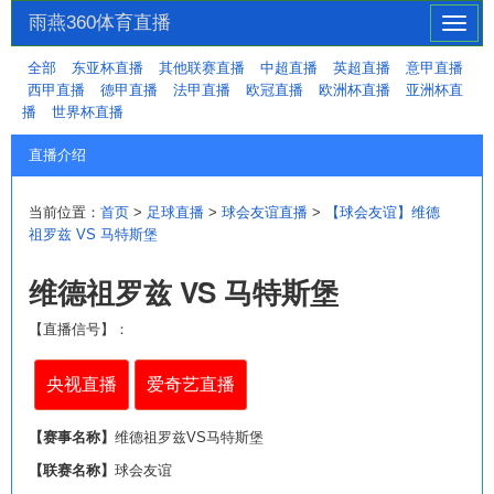
雨燕360体育直播
切
换
全部
东亚杯直播
其他联赛直播
中超直播
英超直播
意甲直播
导
西甲直播
德甲直播
法甲直播
欧冠直播
欧洲杯直播
亚洲杯直
航
播
世界杯直播
直播介绍
当前位置：
首页
>
足球直播
>
球会友谊直播
>
【球会友谊】维德
祖罗兹 VS 马特斯堡
维德祖罗兹 VS 马特斯堡
【直播信号】：
央视直播
爱奇艺直播
【赛事名称】
维德祖罗兹VS马特斯堡
【联赛名称】
球会友谊