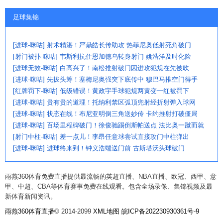
足球集锦
[进球-咪咕] 射术精湛！严鼎皓长传助攻 热菲尼奥低射死角破门
[射门被扑-咪咕] 韦斯利抗住恩加德乌转身射门 姚浩洋及时化险
[进球无效-咪咕] 白高兴了！南松推射破门因进攻犯规在先被吹
[进球-咪咕] 先拔头筹！塞梅尼奥强突下底传中 穆巴马推空门得手
[红牌罚下-咪咕] 低级错误！黄政宇手球犯规两黄变一红被罚下
[进球-咪咕] 贵有贵的道理！托纳利禁区弧顶兜射经折射弹入球网
[进球-咪咕] 状态在线！布尼亚明倒三角送妙传 卡约推射打破僵局
[进球-咪咕] 百场里程碑破门！徐俊驰踢倒斯帕送点 法比奥一蹴而就
[射门中柱-咪咕] 差一点儿！李昂任意球尝试直接攻门中柱弹出
[进球-咪咕] 进球终来到！钟义浩端送门前 古斯塔沃头球破门
雨燕360体育免费直播提供最流畅的英超直播、NBA直播、欧冠、西甲、意
甲、中超、CBA等体育赛事免费在线观看。包含全场录像、集锦视频及最
新体育新闻资讯。
雨燕360体育直播
© 2014-2099
XML地图
皖ICP备202230930361号-9