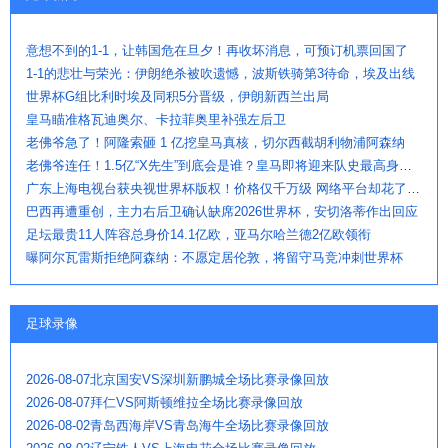
意想不到的1-1，让韩国危在旦夕！再收坏消息，可预订机票回国了
1-1的悲壮与荣光：伊朗绝杀被吹遗憾，波斯铁骑第3待命，埃及出线
世界杯G组比利时埃及同积5分晋级，伊朗新西兰出局
皇马瞄准格瓦迪奥尔、卡拉菲奥里补强左后卫
老佛爷急了！阿隆索砸 1 亿挖皇马真核，切尔西截胡利物浦阿森纳
老佛爷连任！1.5亿“X先生”到底会是谁？皇马即将迎来队史最高身价球
广东上海电视台获央视世界杯版权！价格仅千万级 网络平台却花了16亿
巴西再遭重创，主力右后卫确认缺席2026世界杯，安切洛蒂作出回应
足坛最贵11人阵容总身价14.1亿欧，亚马尔哈兰德2亿欧领衔
曝阿尔瓦雷斯拒绝阿森纳：不愿定居伦敦，将留守马竞冲刺世界杯
足球录像
2026-08-07北京国安VS深圳新鹏城全场比赛录像回放
2026-08-07拜仁VS阿斯顿维拉全场比赛录像回放
2026-08-02青岛西海岸VS青岛海牛全场比赛录像回放