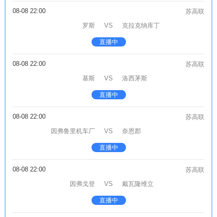
08-08 22:00
苏高联
罗斯
VS
克拉克纳库丁
直播中
08-08 22:00
苏高联
基斯
VS
洛西茅斯
直播中
08-08 22:00
苏高联
因弗鲁里机车厂
VS
奈恩郡
直播中
08-08 22:00
苏高联
因弗戈登
VS
戴瓦隆维立
直播中