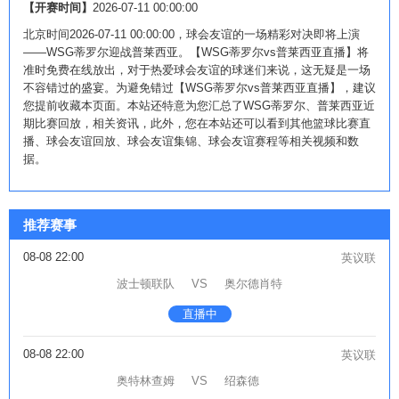
【开赛时间】
2026-07-11 00:00:00
北京时间2026-07-11 00:00:00，球会友谊的一场精彩对决即将上演
——WSG蒂罗尔迎战普莱西亚。【WSG蒂罗尔vs普莱西亚直播】将
准时免费在线放出，对于热爱球会友谊的球迷们来说，这无疑是一场
不容错过的盛宴。为避免错过【WSG蒂罗尔vs普莱西亚直播】，建议
您提前收藏本页面。本站还特意为您汇总了WSG蒂罗尔、普莱西亚近
期比赛回放，相关资讯，此外，您在本站还可以看到其他篮球比赛直
播、球会友谊回放、球会友谊集锦、球会友谊赛程等相关视频和数
据。
推荐赛事
08-08 22:00
英议联
波士顿联队
VS
奥尔德肖特
直播中
08-08 22:00
英议联
奥特林查姆
VS
绍森德