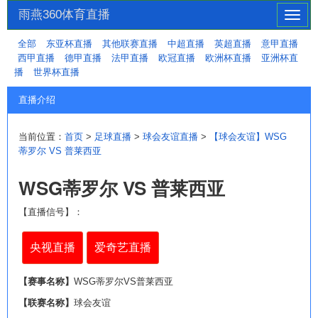
雨燕360体育直播
切
换
全部
东亚杯直播
其他联赛直播
中超直播
英超直播
意甲直播
导
西甲直播
德甲直播
法甲直播
欧冠直播
欧洲杯直播
亚洲杯直
航
播
世界杯直播
直播介绍
当前位置：
首页
>
足球直播
>
球会友谊直播
>
【球会友谊】WSG
蒂罗尔 VS 普莱西亚
WSG蒂罗尔 VS 普莱西亚
【直播信号】：
央视直播
爱奇艺直播
【赛事名称】
WSG蒂罗尔VS普莱西亚
【联赛名称】
球会友谊