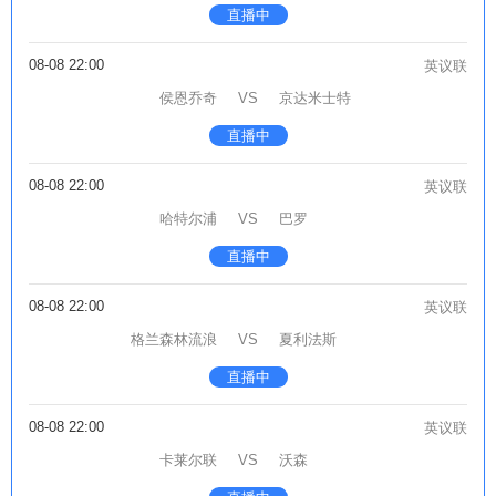
直播中
08-08 22:00
英议联
侯恩乔奇
VS
京达米士特
直播中
08-08 22:00
英议联
哈特尔浦
VS
巴罗
直播中
08-08 22:00
英议联
格兰森林流浪
VS
夏利法斯
直播中
08-08 22:00
英议联
卡莱尔联
VS
沃森