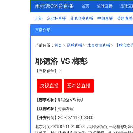
雨燕360体育直播
首页
篮球直播
足球直
全部
东亚杯直播
其他联赛直播
中超直播
英超直播
直播介绍
当前位置：
首页
>
足球直播
>
球会友谊直播
>
【球会友谊
耶德洛 VS 梅彭
【直播信号】：
央视直播
爱奇艺直播
【赛事名称】
耶德洛VS梅彭
【联赛名称】
球会友谊
【开赛时间】
2026-07-11 01:00:00
北京时间2026-07-11 01:00:00，球会友谊的一
线放出，对于热爱球会友谊的球迷们来说，这无疑是一场