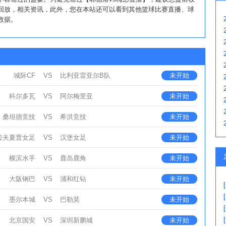
回放，相关资讯，此外，您在本站还可以看到其他篮球比赛直播、球
数据。
城际CF
VS
比利亚雷亚尔B队
未开始
科尔多瓦
VS
阿尔梅里亚
未开始
桑坦德竞技
VS
希洪竞技
未开始
拉夫夏普女足
VS
汉堡女足
未开始
横滨水手
VS
鹿岛鹿角
未开始
大阪钢巴
VS
浦和红钻
未开始
墨尔本城
VS
巴勒莫
未开始
北京国安
VS
深圳新鹏城
未开始