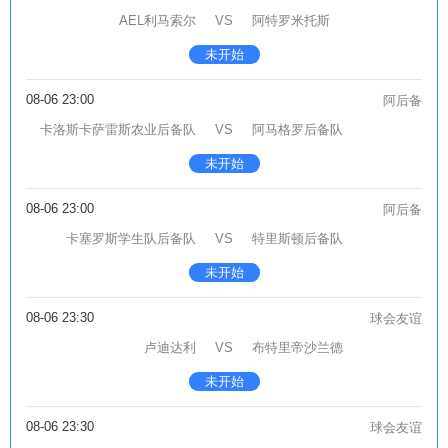
AEL利马索尔
VS
阿特罗米托斯
未开始
08-06 23:00
阿后备
卡洛斯卡萨雷斯农业后备队
VS
阿马格罗后备队
未开始
08-06 23:00
阿后备
卡塞罗斯学生队后备队
VS
特里斯顿后备队
未开始
08-06 23:30
球会友谊
卢迪达利
VS
布特里帝沙兰德
未开始
08-06 23:30
球会友谊