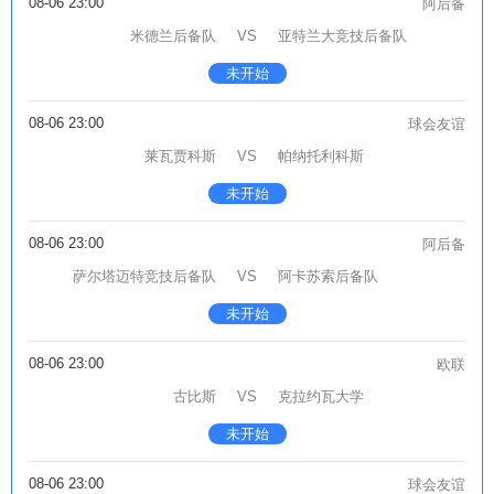
08-06 23:00
阿后备
米德兰后备队
VS
亚特兰大竞技后备队
未开始
08-06 23:00
球会友谊
莱瓦贾科斯
VS
帕纳托利科斯
未开始
08-06 23:00
阿后备
萨尔塔迈特竞技后备队
VS
阿卡苏索后备队
未开始
08-06 23:00
欧联
古比斯
VS
克拉约瓦大学
未开始
08-06 23:00
球会友谊