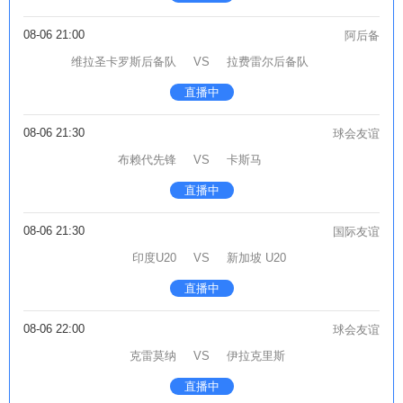
08-06 21:00
阿后备
维拉圣卡罗斯后备队
VS
拉费雷尔后备队
直播中
08-06 21:30
球会友谊
布赖代先锋
VS
卡斯马
直播中
08-06 21:30
国际友谊
印度U20
VS
新加坡 U20
直播中
08-06 22:00
球会友谊
克雷莫纳
VS
伊拉克里斯
直播中