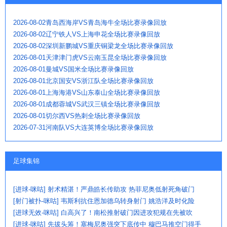
2026-08-02青岛西海岸VS青岛海牛全场比赛录像回放
2026-08-02辽宁铁人VS上海申花全场比赛录像回放
2026-08-02深圳新鹏城VS重庆铜梁龙全场比赛录像回放
2026-08-01天津津门虎VS云南玉昆全场比赛录像回放
2026-08-01曼城VS国米全场比赛录像回放
2026-08-01北京国安VS浙江队全场比赛录像回放
2026-08-01上海海港VS山东泰山全场比赛录像回放
2026-08-01成都蓉城VS武汉三镇全场比赛录像回放
2026-08-01切尔西VS热刺全场比赛录像回放
2026-07-31河南队VS大连英博全场比赛录像回放
足球集锦
[进球-咪咕] 射术精湛！严鼎皓长传助攻 热菲尼奥低射死角破门
[射门被扑-咪咕] 韦斯利抗住恩加德乌转身射门 姚浩洋及时化险
[进球无效-咪咕] 白高兴了！南松推射破门因进攻犯规在先被吹
[进球-咪咕] 先拔头筹！塞梅尼奥强突下底传中 穆巴马推空门得手