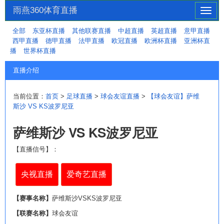
雨燕360体育直播
切
换
全部
东亚杯直播
其他联赛直播
中超直播
英超直播
意甲直播
导
西甲直播
德甲直播
法甲直播
欧冠直播
欧洲杯直播
亚洲杯直
航
播
世界杯直播
直播介绍
当前位置：
首页
>
足球直播
>
球会友谊直播
>
【球会友谊】萨维
斯沙 VS KS波罗尼亚
萨维斯沙 VS KS波罗尼亚
【直播信号】：
央视直播
爱奇艺直播
【赛事名称】
萨维斯沙VSKS波罗尼亚
【联赛名称】
球会友谊