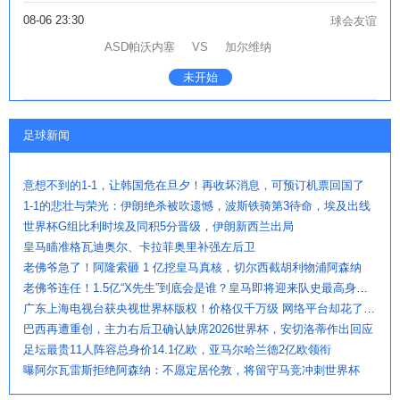
08-06 23:30
球会友谊
ASD帕沃内塞
VS
加尔维纳
未开始
足球新闻
意想不到的1-1，让韩国危在旦夕！再收坏消息，可预订机票回国了
1-1的悲壮与荣光：伊朗绝杀被吹遗憾，波斯铁骑第3待命，埃及出线
世界杯G组比利时埃及同积5分晋级，伊朗新西兰出局
皇马瞄准格瓦迪奥尔、卡拉菲奥里补强左后卫
老佛爷急了！阿隆索砸 1 亿挖皇马真核，切尔西截胡利物浦阿森纳
老佛爷连任！1.5亿“X先生”到底会是谁？皇马即将迎来队史最高身价球
广东上海电视台获央视世界杯版权！价格仅千万级 网络平台却花了16亿
巴西再遭重创，主力右后卫确认缺席2026世界杯，安切洛蒂作出回应
足坛最贵11人阵容总身价14.1亿欧，亚马尔哈兰德2亿欧领衔
曝阿尔瓦雷斯拒绝阿森纳：不愿定居伦敦，将留守马竞冲刺世界杯