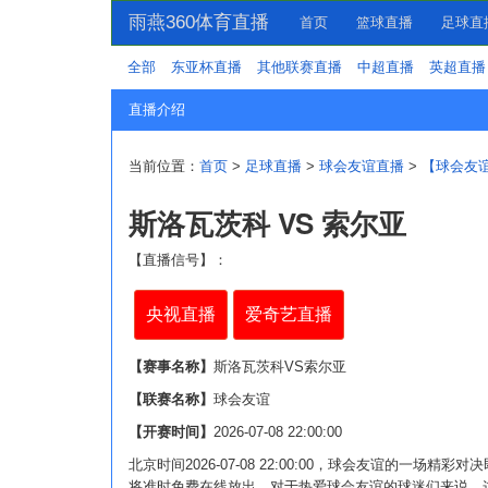
雨燕360体育直播
首页
篮球直播
足球直
全部
东亚杯直播
其他联赛直播
中超直播
英超直播
直播介绍
当前位置：
首页
>
足球直播
>
球会友谊直播
>
【球会友谊
斯洛瓦茨科 VS 索尔亚
【直播信号】：
央视直播
爱奇艺直播
【赛事名称】
斯洛瓦茨科VS索尔亚
【联赛名称】
球会友谊
【开赛时间】
2026-07-08 22:00:00
北京时间2026-07-08 22:00:00，球会友谊的一
将准时免费在线放出，对于热爱球会友谊的球迷们来说，