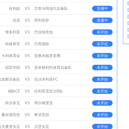
佐利奴
VS
巴拿马阿连扎后备队
直播中
茨高
VS
阿利安萨
直播中
维多利亚
VS
巴拉纳竞技
未开始
科林蒂安
VS
巴西国际
未开始
卡利体育会
VS
里奥内格罗老鹰
未开始
冠军学院
VS
圣米格利托体育后备队
未开始
拉加斯后备队
VS
拉法米利亚FC
未开始
城际CF
VS
比利亚雷亚尔B队
未开始
科尔多瓦
VS
阿尔梅里亚
未开始
桑坦德竞技
VS
希洪竞技
未开始
拉夫夏普女足
VS
汉堡女足
未开始