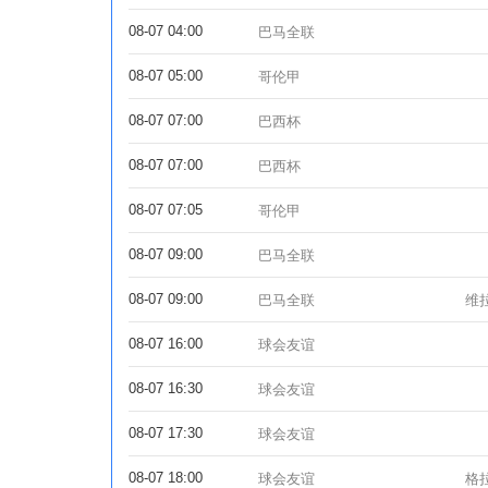
08-07 04:00
巴马全联
08-07 05:00
哥伦甲
08-07 07:00
巴西杯
08-07 07:00
巴西杯
08-07 07:05
哥伦甲
08-07 09:00
巴马全联
08-07 09:00
巴马全联
维
08-07 16:00
球会友谊
08-07 16:30
球会友谊
08-07 17:30
球会友谊
08-07 18:00
球会友谊
格