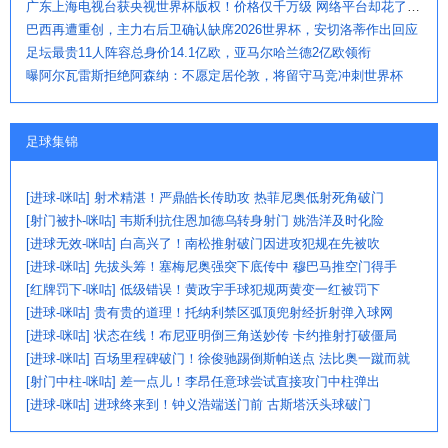
广东上海电视台获央视世界杯版权！价格仅千万级 网络平台却花了16亿
巴西再遭重创，主力右后卫确认缺席2026世界杯，安切洛蒂作出回应
足坛最贵11人阵容总身价14.1亿欧，亚马尔哈兰德2亿欧领衔
曝阿尔瓦雷斯拒绝阿森纳：不愿定居伦敦，将留守马竞冲刺世界杯
足球集锦
[进球-咪咕] 射术精湛！严鼎皓长传助攻 热菲尼奥低射死角破门
[射门被扑-咪咕] 韦斯利抗住恩加德乌转身射门 姚浩洋及时化险
[进球无效-咪咕] 白高兴了！南松推射破门因进攻犯规在先被吹
[进球-咪咕] 先拔头筹！塞梅尼奥强突下底传中 穆巴马推空门得手
[红牌罚下-咪咕] 低级错误！黄政宇手球犯规两黄变一红被罚下
[进球-咪咕] 贵有贵的道理！托纳利禁区弧顶兜射经折射弹入球网
[进球-咪咕] 状态在线！布尼亚明倒三角送妙传 卡约推射打破僵局
[进球-咪咕] 百场里程碑破门！徐俊驰踢倒斯帕送点 法比奥一蹴而就
[射门中柱-咪咕] 差一点儿！李昂任意球尝试直接攻门中柱弹出
[进球-咪咕] 进球终来到！钟义浩端送门前 古斯塔沃头球破门