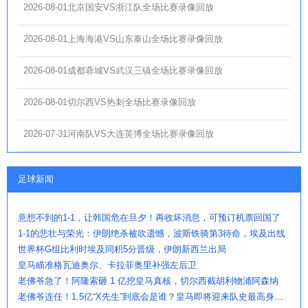
2026-08-01北京国安VS浙江队全场比赛录像回放
2026-08-01上海海港VS山东泰山全场比赛录像回放
2026-08-01成都蓉城VS武汉三镇全场比赛录像回放
2026-08-01切尔西VS热刺全场比赛录像回放
2026-07-31河南队VS大连英博全场比赛录像回放
足球新闻
意想不到的1-1，让韩国危在旦夕！再收坏消息，可预订机票回国了
1-1的悲壮与荣光：伊朗绝杀被吹遗憾，波斯铁骑第3待命，埃及出线
世界杯G组比利时埃及同积5分晋级，伊朗新西兰出局
皇马瞄准格瓦迪奥尔、卡拉菲奥里补强左后卫
老佛爷急了！阿隆索砸 1 亿挖皇马真核，切尔西截胡利物浦阿森纳
老佛爷连任！1.5亿“X先生”到底会是谁？皇马即将迎来队史最高身价球