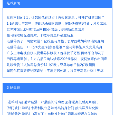
足球新闻
意想不到的1-1，让韩国危在旦夕！再收坏消息，可预订机票回国了
1-1的悲壮与荣光：伊朗绝杀被吹遗憾，波斯铁骑第3待命，埃及出线
世界杯G组比利时埃及同积5分晋级，伊朗新西兰出局
皇马瞄准格瓦迪奥尔、卡拉菲奥里补强左后卫
老佛爷急了！阿隆索砸 1 亿挖皇马真核，切尔西截胡利物浦阿森纳
老佛爷连任！1.5亿“X先生”到底会是谁？皇马即将迎来队史最高身价球
广东上海电视台获央视世界杯版权！价格仅千万级 网络平台却花了16亿
巴西再遭重创，主力右后卫确认缺席2026世界杯，安切洛蒂作出回应
足坛最贵11人阵容总身价14.1亿欧，亚马尔哈兰德2亿欧领衔
曝阿尔瓦雷斯拒绝阿森纳：不愿定居伦敦，将留守马竞冲刺世界杯
足球集锦
[进球-咪咕] 射术精湛！严鼎皓长传助攻 热菲尼奥低射死角破门
[射门被扑-咪咕] 韦斯利抗住恩加德乌转身射门 姚浩洋及时化险
[进球无效-咪咕] 白高兴了！南松推射破门因进攻犯规在先被吹