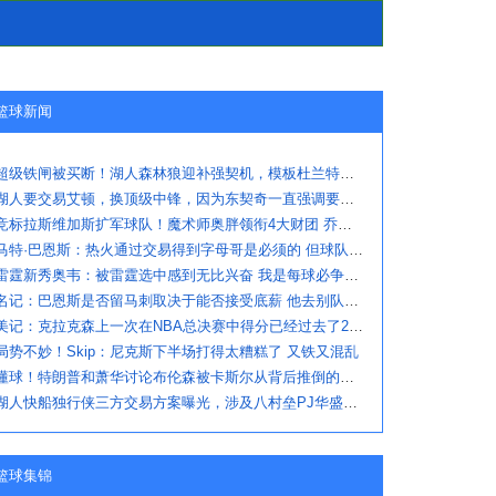
篮球新闻
超级铁闸被买断！湖人森林狼迎补强契机，模板杜兰特，因膝伤转型
湖人要交易艾顿，换顶级中锋，因为东契奇一直强调要强力内线
竞标拉斯维加斯扩军球队！魔术师奥胖领衔4大财团 乔丹也可能入股
马特·巴恩斯：热火通过交易得到字母哥是必须的 但球队急需射手
雷霆新秀奥韦：被雷霆选中感到无比兴奋 我是每球必争的拼命三郎
名记：巴恩斯是否留马刺取决于能否接受底薪 他去别队最多值600万
美记：克拉克森上一次在NBA总决赛中得分已经过去了2927天
局势不妙！Skip：尼克斯下半场打得太糟糕了 又铁又混乱
懂球！特朗普和萧华讨论布伦森被卡斯尔从背后推倒的判罚
湖人快船独行侠三方交易方案曝光，涉及八村垒PJ华盛顿等球员
篮球集锦