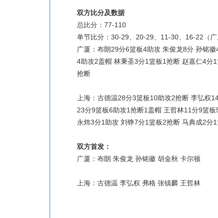
双方比分及数据
总比分：77-110
单节比分：30-29、20-29、11-30、16-22
广厦：布朗29分6篮板4助攻 朱俊龙8分 孙铭徽
4助攻2盖帽 林秉圣3分1篮板1抢断 赵嘉仁4分1
抢断
上海：古德温28分3篮板10助攻2抢断 李弘权14
23分9篮板6助攻1抢断1盖帽 王哲林11分9篮板
永炜3分1助攻 刘铮7分1篮板2抢断 马典成2分
双方首发：
广厦：布朗 朱俊龙 孙铭徽 胡金秋 卡尔顿
上海：古德温 李弘权 弗格 张镇麟 王哲林