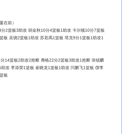
（广厦在前）
4分2篮板3助攻 胡金秋10分4篮板1助攻 卡尔顿10分7篮板
篮板 吴骁2篮板1助攻 苏若禹1篮板 塔克9分1篮板1助攻1
分14篮板2助攻2抢断 弗格22分2篮板3助攻1抢断 张镇麟
5助攻 李添荣1篮板 崔晓龙1篮板1助攻 闫鹏飞1篮板 偰李
1篮板