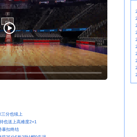
尔三分也续上
特也送上高难度2+1
切特暴扣终结
4得25分5板2助1帽0失误