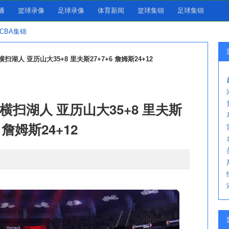
播
篮球录像
足球录像
体育新闻
篮球集锦
足球集锦
CBA集锦
湖人 亚历山大35+8 里夫斯27+7+6 詹姆斯24+12
横扫湖人 亚历山大35+8 里夫斯
6 詹姆斯24+12