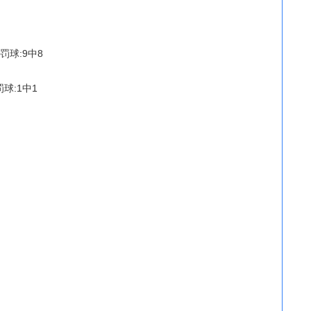
罚球:9中8
罚球:1中1