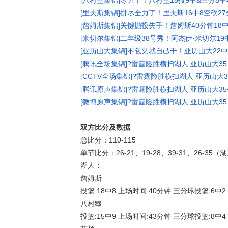
[里夫斯集锦]拼尽全力了！里夫斯16中8空砍27
[詹姆斯集锦]关键抛投失手！詹姆斯40分钟18中8
[米切尔集锦]二年级38号秀！阿杰伊·米切尔19中
[亚历山大集锦]不包夹就自己干！亚历山大22中11
[腾讯全场集锦]?雷霆险胜横扫湖人 亚历山大35+8
[CCTV全场集锦]?雷霆险胜横扫湖人 亚历山大35+
[腾讯原声集锦]?雷霆险胜横扫湖人 亚历山大35+8
[微博原声集锦]?雷霆险胜横扫湖人 亚历山大35+8
双方比分及数据
总比分：110-115
单节比分：26-21、19-28、39-31、26-35
湖人：
詹姆斯
投篮:18中8 上场时间:40分钟 三分球投篮:6中2 
八村塁
投篮:15中9 上场时间:43分钟 三分球投篮:8中4 