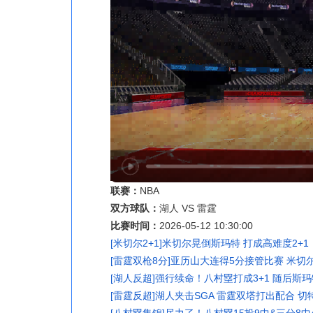
联赛：
NBA
双方球队：
湖人 VS 雷霆
比赛时间：
2026-05-12 10:30:00
[米切尔2+1]米切尔晃倒斯玛特 打成高难度2+1
[雷霆双枪8分]亚历山大连得5分接管比赛 米切
[湖人反超]强行续命！八村塁打成3+1 随后斯玛
[雷霆反超]湖人夹击SGA 雷霆双塔打出配合 
[八村塁集锦]尽力了！八村塁15投9中&三分8中