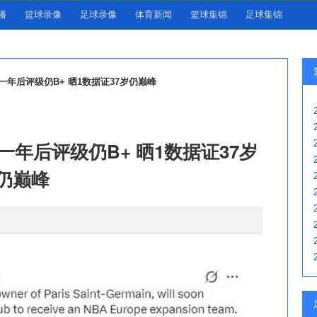
播
篮球录像
足球录像
体育新闻
篮球集锦
足球集锦
一年后评级仍B+ 晒1数据证37岁仍巅峰
年后评级仍B+ 晒1数据证37岁
仍巅峰