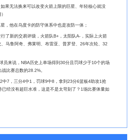
，如果无法换来可以改变火箭上限的巨星、年轻核心就没
朗）
巨星，他在乌度卡的防守体系中也是攻防一体；
进行了新的交易评级，火箭队B+，太阳队A-，实际上火箭
、马鲁阿奇、弗莱明、布雷亚、普罗登、26年次轮、32
岁的球员来说，NBA历史上单场得到30分且罚球少于10个的场
战比赛总数的28.2%。
中7，三分4中1，罚球9中8，拿到23分6篮板4助攻1抢
特已经没有超巨水准，这是不是太苛刻了？1场比赛体量如