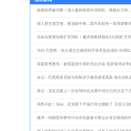
超级铁闸被买断！湖人森林狼迎补强契机，模板杜兰特
湖人要交易艾顿，换顶级中锋，因为东契奇一直强调要
竞标拉斯维加斯扩军球队！魔术师奥胖领衔4大财团 乔
马特·巴恩斯：热火通过交易得到字母哥是必须的 但球队
雷霆新秀奥韦：被雷霆选中感到无比兴奋 我是每球必争
名记：巴恩斯是否留马刺取决于能否接受底薪 他去别队最
美记：克拉克森上一次在NBA总决赛中得分已经过去了29
局势不妙！Skip：尼克斯下半场打得太糟糕了 又铁又混
懂球！特朗普和萧华讨论布伦森被卡斯尔从背后推倒的