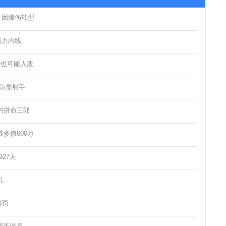
，因膝伤转型
强力内线
丹也可能入股
急需射手
的拼命三郎
多值600万
27天
乱
判罚