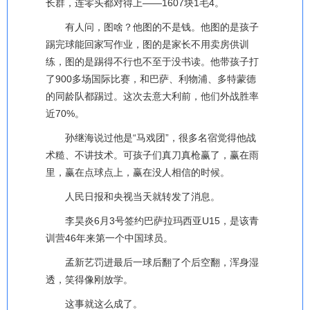
长群，连零头都对得上——1607块1毛4。
有人问，图啥？他图的不是钱。他图的是孩子
踢完球能回家写作业，图的是家长不用卖房供训
练，图的是踢得不行也不至于没书读。他带孩子打
了900多场国际比赛，和巴萨、利物浦、多特蒙德
的同龄队都踢过。这次去意大利前，他们外战胜率
近70%。
孙继海说过他是“马戏团”，很多名宿觉得他战
术糙、不讲技术。可孩子们真刀真枪赢了，赢在雨
里，赢在点球点上，赢在没人相信的时候。
人民日报和央视当天就转发了消息。
李昊炎6月3号签约巴萨拉玛西亚U15，是该青
训营46年来第一个中国球员。
孟新艺罚进最后一球后翻了个后空翻，浑身湿
透，笑得像刚放学。
这事就这么成了。