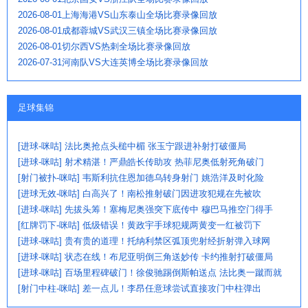
2026-08-01上海海港VS山东泰山全场比赛录像回放
2026-08-01成都蓉城VS武汉三镇全场比赛录像回放
2026-08-01切尔西VS热刺全场比赛录像回放
2026-07-31河南队VS大连英博全场比赛录像回放
足球集锦
[进球-咪咕] 法比奥抢点头槌中楣 张玉宁跟进补射打破僵局
[进球-咪咕] 射术精湛！严鼎皓长传助攻 热菲尼奥低射死角破门
[射门被扑-咪咕] 韦斯利抗住恩加德乌转身射门 姚浩洋及时化险
[进球无效-咪咕] 白高兴了！南松推射破门因进攻犯规在先被吹
[进球-咪咕] 先拔头筹！塞梅尼奥强突下底传中 穆巴马推空门得手
[红牌罚下-咪咕] 低级错误！黄政宇手球犯规两黄变一红被罚下
[进球-咪咕] 贵有贵的道理！托纳利禁区弧顶兜射经折射弹入球网
[进球-咪咕] 状态在线！布尼亚明倒三角送妙传 卡约推射打破僵局
[进球-咪咕] 百场里程碑破门！徐俊驰踢倒斯帕送点 法比奥一蹴而就
[射门中柱-咪咕] 差一点儿！李昂任意球尝试直接攻门中柱弹出