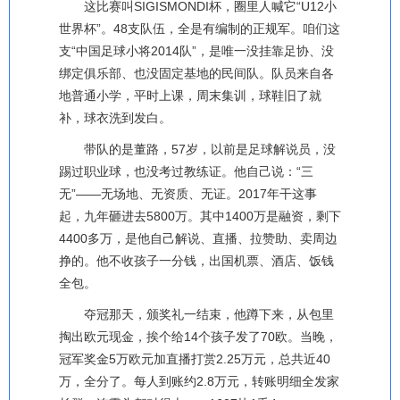
这比赛叫SIGISMONDI杯，圈里人喊它“U12小
世界杯”。48支队伍，全是有编制的正规军。咱们这
支“中国足球小将2014队”，是唯一没挂靠足协、没
绑定俱乐部、也没固定基地的民间队。队员来自各
地普通小学，平时上课，周末集训，球鞋旧了就
补，球衣洗到发白。
带队的是董路，57岁，以前是足球解说员，没
踢过职业球，也没考过教练证。他自己说：“三
无”——无场地、无资质、无证。2017年干这事
起，九年砸进去5800万。其中1400万是融资，剩下
4400多万，是他自己解说、直播、拉赞助、卖周边
挣的。他不收孩子一分钱，出国机票、酒店、饭钱
全包。
夺冠那天，颁奖礼一结束，他蹲下来，从包里
掏出欧元现金，挨个给14个孩子发了70欧。当晚，
冠军奖金5万欧元加直播打赏2.25万元，总共近40
万，全分了。每人到账约2.8万元，转账明细全发家