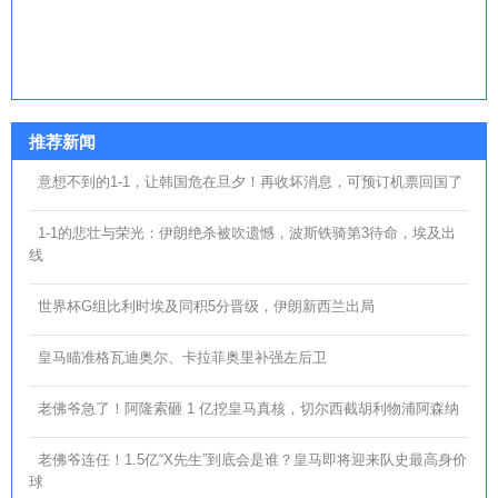
推荐新闻
意想不到的1-1，让韩国危在旦夕！再收坏消息，可预订机票回国了
1-1的悲壮与荣光：伊朗绝杀被吹遗憾，波斯铁骑第3待命，埃及出
线
世界杯G组比利时埃及同积5分晋级，伊朗新西兰出局
皇马瞄准格瓦迪奥尔、卡拉菲奥里补强左后卫
老佛爷急了！阿隆索砸 1 亿挖皇马真核，切尔西截胡利物浦阿森纳
老佛爷连任！1.5亿“X先生”到底会是谁？皇马即将迎来队史最高身价
球