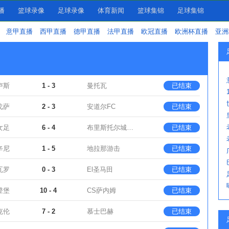
播
篮球录像
足球录像
体育新闻
篮球集锦
足球集锦
意甲直播
西甲直播
德甲直播
法甲直播
欧冠直播
欧洲杯直播
亚洲
卢斯
1 - 3
曼托瓦
已结束
戈萨
2 - 3
安道尔FC
已结束
女足
6 - 4
布里斯托尔城女足
已结束
辛尼
1 - 5
地拉那游击
已结束
瓦罗
0 - 3
El圣马田
已结束
登堡
10 - 4
CS萨内姆
已结束
克伦
7 - 2
慕士巴赫
已结束