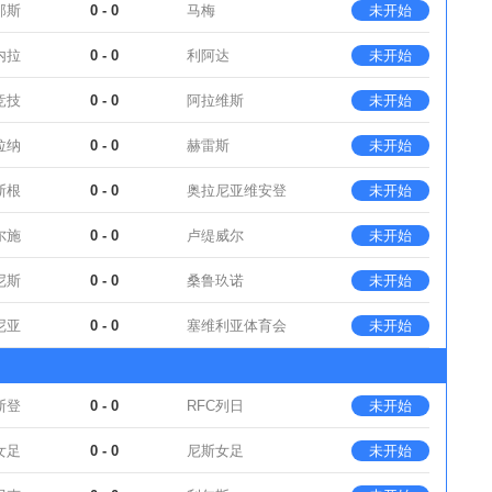
那斯
0 - 0
马梅
未开始
内拉
0 - 0
利阿达
未开始
竞技
0 - 0
阿拉维斯
未开始
拉纳
0 - 0
赫雷斯
未开始
斯根
0 - 0
奥拉尼亚维安登
未开始
尔施
0 - 0
卢缇威尔
未开始
尼斯
0 - 0
桑鲁玖诺
未开始
尼亚
0 - 0
塞维利亚体育会
未开始
斯登
0 - 0
RFC列日
未开始
女足
0 - 0
尼斯女足
未开始