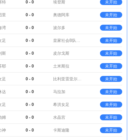
塞特
0 - 0
埃登斯
未开始
图里
0 - 0
奥德阿库
未开始
海湾
0 - 0
波尔多
未开始
女足
0 - 0
皇家社会B队女足
未开始
利斯
0 - 0
皮尔戈斯
未开始
苏耶
0 - 0
土米斯拉
未开始
女足
0 - 0
比利亚雷亚尔女足
未开始
休达
0 - 0
马拉加
未开始
女足
0 - 0
希洪女足
未开始
勒姆
0 - 0
水晶宫
未开始
力神
0 - 0
卡斯迪隆
未开始