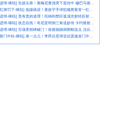
[进球-咪咕] 先拔头筹！塞梅尼奥强突下底传中 穆巴马推空门得手
[红牌罚下-咪咕] 低级错误！黄政宇手球犯规两黄变一红被罚下
[进球-咪咕] 贵有贵的道理！托纳利禁区弧顶兜射经折射弹入球网
[进球-咪咕] 状态在线！布尼亚明倒三角送妙传 卡约推射打破僵局
[进球-咪咕] 百场里程碑破门！徐俊驰踢倒斯帕送点 法比奥一蹴而就
[射门中柱-咪咕] 差一点儿！李昂任意球尝试直接攻门中柱弹出