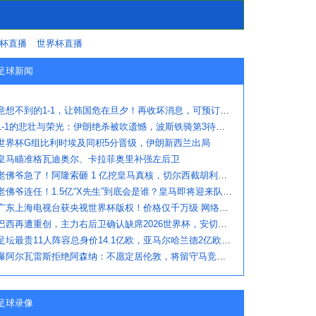
杯直播
世界杯直播
足球新闻
意想不到的1-1，让韩国危在旦夕！再收坏消息，可预订机票回国了
1-1的悲壮与荣光：伊朗绝杀被吹遗憾，波斯铁骑第3待命，埃及出线
世界杯G组比利时埃及同积5分晋级，伊朗新西兰出局
皇马瞄准格瓦迪奥尔、卡拉菲奥里补强左后卫
老佛爷急了！阿隆索砸 1 亿挖皇马真核，切尔西截胡利物浦阿森纳
老佛爷连任！1.5亿“X先生”到底会是谁？皇马即将迎来队史最高身价球
广东上海电视台获央视世界杯版权！价格仅千万级 网络平台却花了16亿
巴西再遭重创，主力右后卫确认缺席2026世界杯，安切洛蒂作出回应
足坛最贵11人阵容总身价14.1亿欧，亚马尔哈兰德2亿欧领衔
曝阿尔瓦雷斯拒绝阿森纳：不愿定居伦敦，将留守马竞冲刺世界杯
足球录像