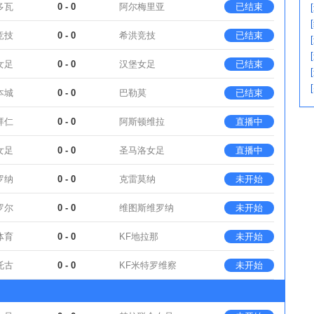
多瓦
0 - 0
阿尔梅里亚
已结束
竞技
0 - 0
希洪竞技
已结束
女足
0 - 0
汉堡女足
已结束
本城
0 - 0
巴勒莫
已结束
拜仁
0 - 0
阿斯顿维拉
直播中
女足
0 - 0
圣马洛女足
直播中
罗纳
0 - 0
克雷莫纳
未开始
罗尔
0 - 0
维图斯维罗纳
未开始
体育
0 - 0
KF地拉那
未开始
托古
0 - 0
KF米特罗维察
未开始