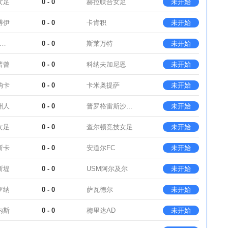
女足
0 - 0
赫拉联合女足
未开始
博伊
0 - 0
卡肯积
未开始
SD塞拉韦扎足球
0 - 0
斯莱万特
未开始
普曾
0 - 0
科纳夫加尼恩
未开始
纳卡
0 - 0
卡米奥提萨
未开始
洲人
0 - 0
普罗格雷斯沙基特
未开始
女足
0 - 0
查尔顿竞技女足
未开始
斯卡
0 - 0
安道尔FC
未开始
斯堤
0 - 0
USM阿尔及尔
未开始
罗纳
0 - 0
萨瓦德尔
未开始
内斯
0 - 0
梅里达AD
未开始