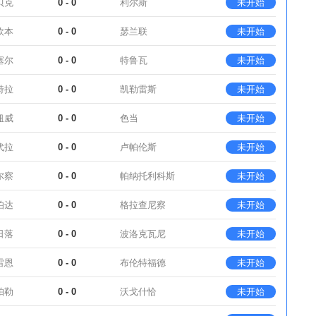
贝克
0 - 0
利尔斯
未开始
欧本
0 - 0
瑟兰联
未开始
塞尔
0 - 0
特鲁瓦
未开始
特拉
0 - 0
凯勒雷斯
未开始
纽威
0 - 0
色当
未开始
代拉
0 - 0
卢帕伦斯
未开始
尔察
0 - 0
帕纳托利科斯
未开始
伯达
0 - 0
格拉查尼察
未开始
日落
0 - 0
波洛克瓦尼
未开始
雷恩
0 - 0
布伦特福德
未开始
帕勒
0 - 0
沃戈什恰
未开始