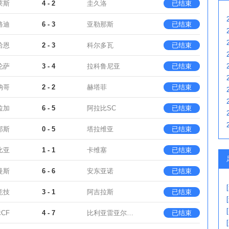
莱斯
4 - 2
圭久洛
已结束
路迪
6 - 3
亚勒那斯
已结束
哈恩
2 - 3
科尔多瓦
已结束
伦萨
3 - 4
拉科鲁尼亚
已结束
纳哥
2 - 2
赫塔菲
已结束
拉加
6 - 5
阿拉比SC
已结束
那斯
0 - 5
塔拉维亚
已结束
比亚
1 - 1
卡维塞
已结束
曼斯
6 - 6
安东亚诺
已结束
竞技
3 - 1
阿吉拉斯
已结束
CF
4 - 7
比利亚雷亚尔B队
已结束