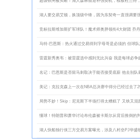
超级铁闸被买断！湖人森林狼迎补强契机，模板杜兰特
湖人要交易艾顿，换顶级中锋，因为东契奇一直强调要
竞标拉斯维加斯扩军球队！魔术师奥胖领衔4大财团 乔
马特·巴恩斯：热火通过交易得到字母哥是必须的 但球队
雷霆新秀奥韦：被雷霆选中感到无比兴奋 我是每球必争
名记：巴恩斯是否留马刺取决于能否接受底薪 他去别队最
美记：克拉克森上一次在NBA总决赛中得分已经过去了29
局势不妙！Skip：尼克斯下半场打得太糟糕了 又铁又混
懂球！特朗普和萧华讨论布伦森被卡斯尔从背后推倒的
湖人快船独行侠三方交易方案曝光，涉及八村垒PJ华盛