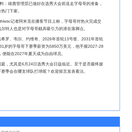
尔近日爆料：雄鹿管理层已做好在选秀大会前送走字母哥的准备，
号热门下家。
thletic记者阿米克在播客节目上称，字母哥对热火完成交
凯尔特人也是对字母哥颇具吸引力的潜在落脚点。
罗、韦尔、约维奇、2026年首轮13号签、2031年首轮
31岁的字母哥下赛季薪资为5850万美元，他手握2027-28
，便能在2027年夏天成为自由球员。
庭，尤其是6月24日选秀大会日益临近。至于是否最终披
下赛季会在哪支球队打球呢？欢迎留言发表看法。