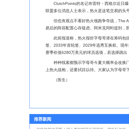
ClutchPoints的名记布雷特・西格
联盟多位消息人士表示，热火是这笔交易的头
但也有观点不看好热火领跑争夺战，The A
易后的阵容配置心存疑虑。阿米克同时提到，
此前报道称，热火报价字母哥潜在筹码包括希
签、2033年首轮签、2029年选秀互换权。现年
赛季价值6280万美元的球员选项，若选择跳出
种种线索都预示字母哥今夏大概率会改换门
上热火战袍，还要拭目以待。大家认为字母哥
（医生）
推荐新闻