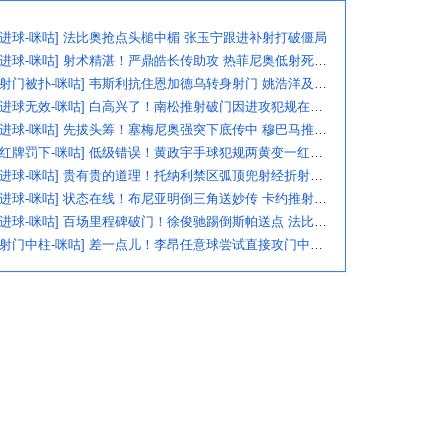
[进球-咪咕] 法比奥抢点头槌中楣 张玉宁跟进补射打破僵局
[进球-咪咕] 射术精湛！严鼎皓长传助攻 热菲尼奥低射死角破门
[射门被扑-咪咕] 韦斯利抗住恩加德乌转身射门 姚浩洋及时化险
[进球无效-咪咕] 白高兴了！南松推射破门因进攻犯规在先被吹
[进球-咪咕] 先拔头筹！塞梅尼奥强突下底传中 穆巴马推空门得手
[红牌罚下-咪咕] 低级错误！黄政宇手球犯规两黄变一红被罚下
[进球-咪咕] 贵有贵的道理！托纳利禁区弧顶兜射经折射弹入球网
[进球-咪咕] 状态在线！布尼亚明倒三角送妙传 卡约推射打破僵局
[进球-咪咕] 百场里程碑破门！徐俊驰踢倒斯帕送点 法比奥一蹴而就
[射门中柱-咪咕] 差一点儿！李昂任意球尝试直接攻门中柱弹出