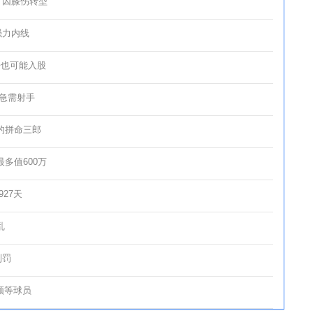
，因膝伤转型
强力内线
丹也可能入股
急需射手
的拼命三郎
多值600万
27天
乱
判罚
顿等球员