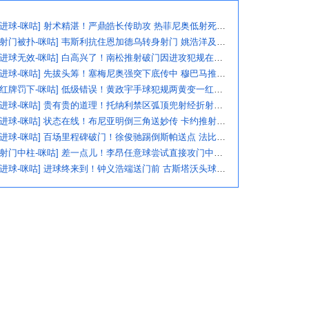
[进球-咪咕] 射术精湛！严鼎皓长传助攻 热菲尼奥低射死角破门
[射门被扑-咪咕] 韦斯利抗住恩加德乌转身射门 姚浩洋及时化险
[进球无效-咪咕] 白高兴了！南松推射破门因进攻犯规在先被吹
[进球-咪咕] 先拔头筹！塞梅尼奥强突下底传中 穆巴马推空门得手
[红牌罚下-咪咕] 低级错误！黄政宇手球犯规两黄变一红被罚下
[进球-咪咕] 贵有贵的道理！托纳利禁区弧顶兜射经折射弹入球网
[进球-咪咕] 状态在线！布尼亚明倒三角送妙传 卡约推射打破僵局
[进球-咪咕] 百场里程碑破门！徐俊驰踢倒斯帕送点 法比奥一蹴而就
[射门中柱-咪咕] 差一点儿！李昂任意球尝试直接攻门中柱弹出
[进球-咪咕] 进球终来到！钟义浩端送门前 古斯塔沃头球破门