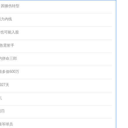
，因膝伤转型
强力内线
丹也可能入股
急需射手
的拼命三郎
多值600万
27天
乱
判罚
顿等球员