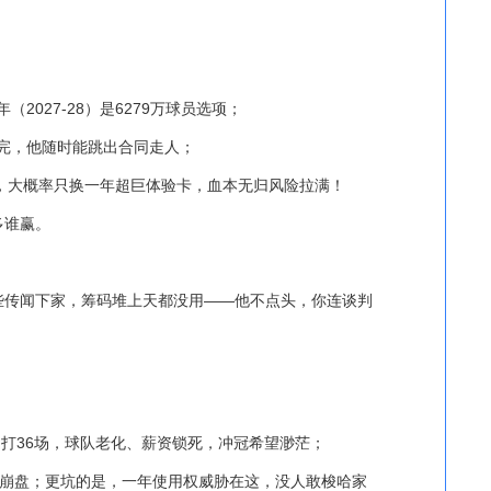
一年（2027-28）是6279万球员选项；
7打完，他随时能跳出合同走人；
他，大概率只换一年超巨体验卡，血本无归风险拉满！
多谁赢。
些传闻下家，筹码堆上天都没用——他不点头，你连谈判
只打36场，球队老化、薪资锁死，冲冠希望渺茫；
接崩盘；更坑的是，一年使用权威胁在这，没人敢梭哈家