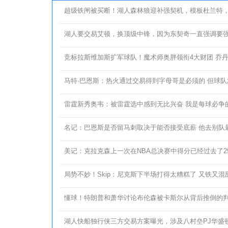
超级铁闸被买断！湖人森林狼迎补强契机，模板杜兰特
湖人要交易艾顿，换顶级中锋，因为东契奇一直强调要
竞标拉斯维加斯扩军球队！魔术师奥胖领衔4大财团 乔
马特·巴恩斯：热火通过交易得到字母哥是必须的 但球队
雷霆新秀奥韦：被雷霆选中感到无比兴奋 我是每球必争
名记：巴恩斯是否留马刺取决于能否接受底薪 他去别队最
美记：克拉克森上一次在NBA总决赛中得分已经过去了29
局势不妙！Skip：尼克斯下半场打得太糟糕了 又铁又混
懂球！特朗普和萧华讨论布伦森被卡斯尔从背后推倒的
湖人快船独行侠三方交易方案曝光，涉及八村垒PJ华盛