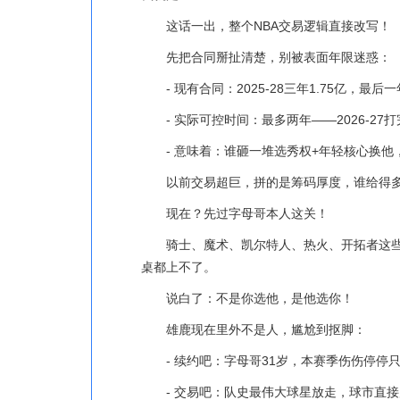
这话一出，整个NBA交易逻辑直接改写！
先把合同掰扯清楚，别被表面年限迷惑：
- 现有合同：2025-28三年1.75亿，最后
- 实际可控时间：最多两年——2026-2
- 意味着：谁砸一堆选秀权+年轻核心换
以前交易超巨，拼的是筹码厚度，谁给得
现在？先过字母哥本人这关！
骑士、魔术、凯尔特人、热火、开拓者这
桌都上不了。
说白了：不是你选他，是他选你！
雄鹿现在里外不是人，尴尬到抠脚：
- 续约吧：字母哥31岁，本赛季伤伤停停
- 交易吧：队史最伟大球星放走，球市直