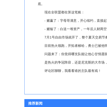
底。
现在全联盟都在算这笔账：
- 赌赢了：字母哥满意，开心续约，直接
- 赌输了：白送一堆资产，一年后人财两
7月1号自由市场就开了，整个夏天交易节
目前热火领跑，开拓者梭哈，勇士已被他
问题来了：你觉得哪支队能让他心甘情愿
是热火的争冠阵容，还是尼克斯的大市场
评论区聊聊，我看看谁的主队最有戏！
推荐新闻