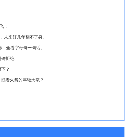
起飞；
空，未来好几年翻不了身。
奏，全看字母哥一句话。
明确拒绝。
留下？
，或者火箭的年轻天赋？